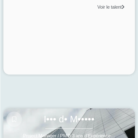
Voir le talent
I••• d• M•••••
Project Manager / PMO 3 ans d'Expérience - Account Manager B2B SaaS 2 ans d'Expérience