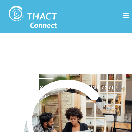
Thact Connect : Les
Slasheurs
Découvrez nos Slasheurs, cherchez, fouillez et
trouvez le talent qu’il vous faut.