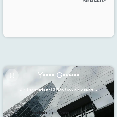
Voir le talent
Y•••• G••••••
DRH externalisé - RH/Droit social - bilingue anglais
Agroalimentaire
Banque / Assurance