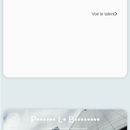
Voir le talent
P•••••• L• B••••••••