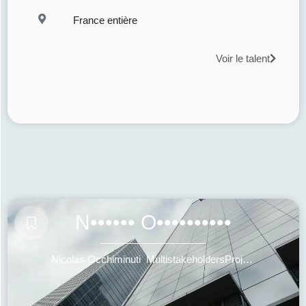
France entière
Voir le talent
N•••••• O••••••••••
Nicolas Occhiminuti_MultistakeholdersProjectMgmt_CollaborativeSustainability_InnovationMarketing_CreativeBusinessDevelopment