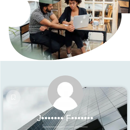
J••••••• F•••••••