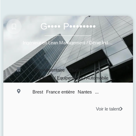
G•••• P••••••••
Ingénieur en Lean Management / Génie Industriel
Agroalimentaire
Études / conseils
Machines / Equipements / Automobile
...
Brest
France entière
Nantes
...
Voir le talent