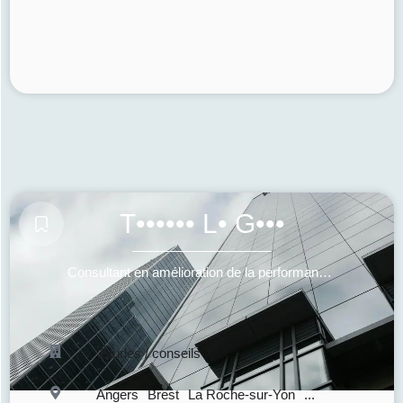
T•••••• L• G•••
Consultant en amélioration de la performance et de la qualité de vie au travail
Études / conseils
Angers
Brest
La Roche-sur-Yon
...