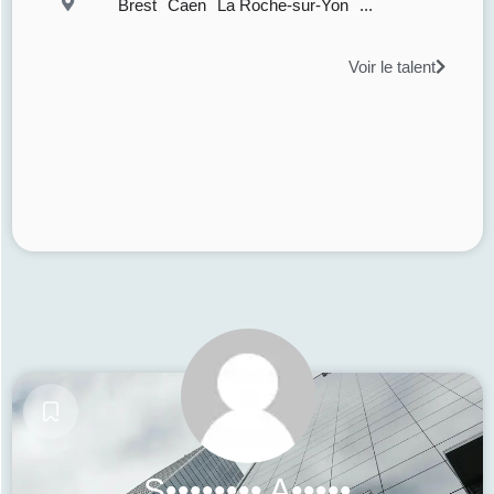
Brest
Caen
La Roche-sur-Yon
...
Voir le talent
S•••••••• A•••••