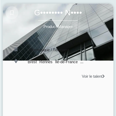
G•••••••• N••••
Product Manager
Informatique / Télécoms
Brest
Rennes
Île-de-France
...
Voir le talent