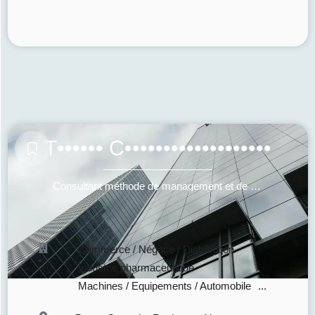
T•••••• C•••••••••••••••••••
Consultant méthode de management et de pilotage de la performance (globale, humaine, commerciale...)
Commerce / Négoce / Distribution
Industrie pharmaceutique
Machines / Equipements / Automobile
...