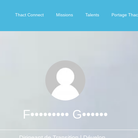
Thact Connect
Missions
Talents
Portage Thac
F••••••••• G••••••
Dirigeant de Transition | Développement Commercial & Partenariats Stratégiques | Biotech • Santé Animale • AgriTech