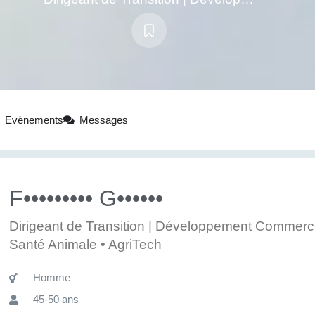
Evènements
Messages
F••••••••• G••••••
Dirigeant de Transition | Développement Commercia
Santé Animale • AgriTech
Homme
45-50 ans