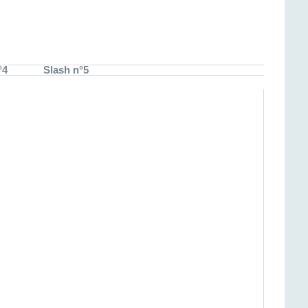
°4
Slash n°5