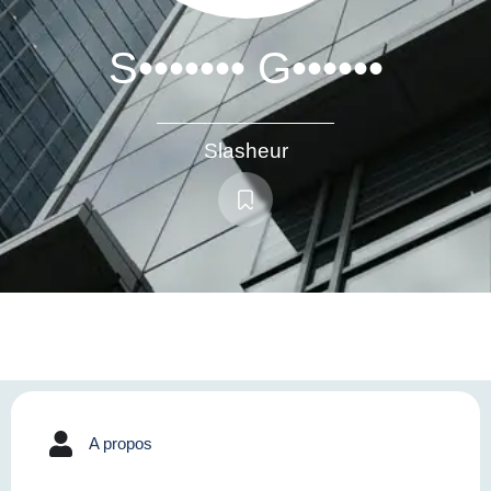
S••••••• G••••••
Slasheur
A propos