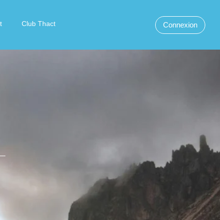
t
Club Thact
Connexion