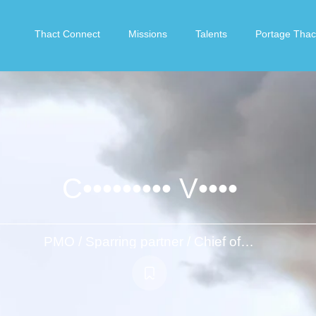
Thact Connect
Missions
Talents
Portage Thac
C••••••••• V••••
PMO / Sparring partner / Chief of staff