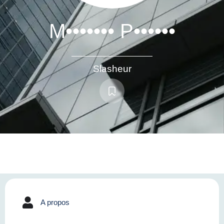
M••••••• P••••••
Slasheur
A propos