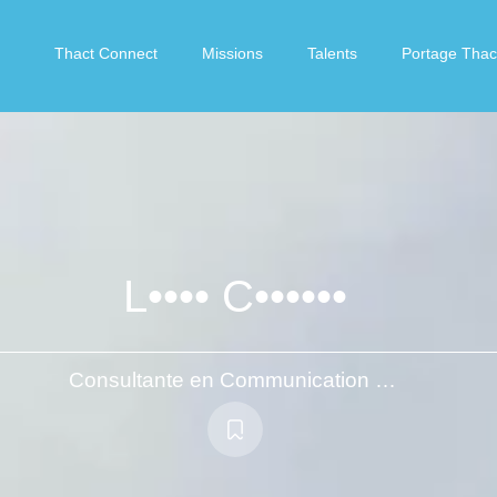
Thact Connect
Missions
Talents
Portage Thac
L•••• C••••••
Consultante en Communication Stratégique et RSE