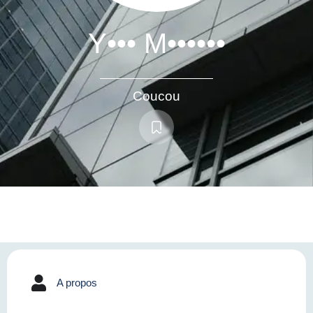
Y••• M••••••
Coucou
A propos