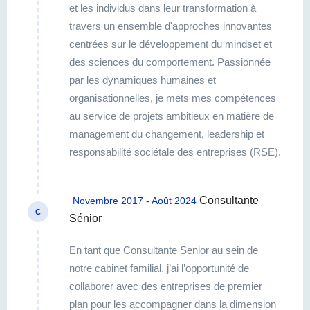
et les individus dans leur transformation à
travers un ensemble d'approches innovantes
centrées sur le développement du mindset et
des sciences du comportement. Passionnée
par les dynamiques humaines et
organisationnelles, je mets mes compétences
au service de projets ambitieux en matière de
management du changement, leadership et
responsabilité sociétale des entreprises (RSE).
Avec une approche personnalisée,
j'accompagne mes clients dans la conception
Consultante
Novembre 2017 - Août 2024
et la mise en œuvre de transformations
C
Sénior
organisationnelles réussies. Grâce à mon
expertise en sciences comportementales, en
En tant que Consultante Senior au sein de
management et en leadership, j’aide les
notre cabinet familial, j’ai l’opportunité de
équipes à surmonter les résistances au
collaborer avec des entreprises de premier
changement et à adopter des stratégies
plan pour les accompagner dans la dimension