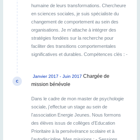
efficaces et durables. Mon objectif est
humaine de leurs transformations. Chercheure
d’accompagner chaque organisation dans la
en sciences sociales, je suis spécialiste du
création d’environnements de travail
changement de comportement au sein des
performants et résilients, tout en favorisant une
organisations. Je m'attache à intégrer des
forte culture de Responsabilité Sociétale des
stratégies fondées sur la recherche pour
Entreprises (RSE). Mes expertises : -
faciliter des transitions comportementales
Sciences du comportement et mindset -
significatives et durables. Compétences clés : -
Management du changement - Culture
Conseil : Mise en place de processus de
d'entreprise - Leadership - Développement des
diagnostic et pilotage de projet de
talents - RSE - Conception et facilitation
Chargée de
Janvier 2017 - Juin 2017
transformation. - Pilotage de projet : Gestion
C
d'ateliers, animation de formations -
mission bénévole
autonome concernant la relation client, le
Conférence
pilotage de production et la coordination des
Dans le cadre de mon master de psychologie
équipes internes et externes. - Commercial :
sociale, j'effectue un stage au sein de
Rédaction d'appels d'offres, participation à des
l'association Energie Jeunes. Nous formons
soutenance et conduite de réunions clients. -
des élèves issus de collèges d'Education
Formations et conférences : Conception et
Prioritaire à la persévérance scolaire et à
animation de formations et conférences à
l'autodiscipline. Mes missions : - Sessions