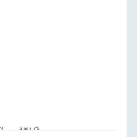
°4
Slash n°5