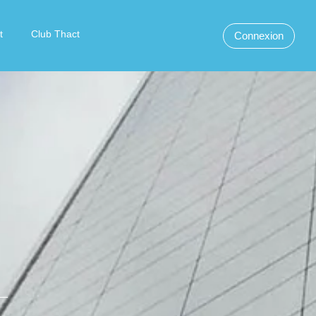
t
Club Thact
Connexion