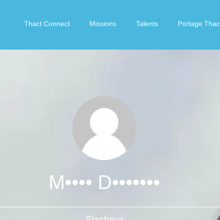
Thact Connect
Missions
Talents
Portage Thac
M•••• D•••••••
Slasheur