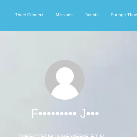
Thact Connect
Missions
Talents
Portage Thac
F••••••••• J•••
DIRECTEUR INGENIERIE ET MANAGEMENT DE PROJETS