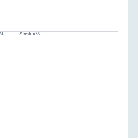
°4
Slash n°5