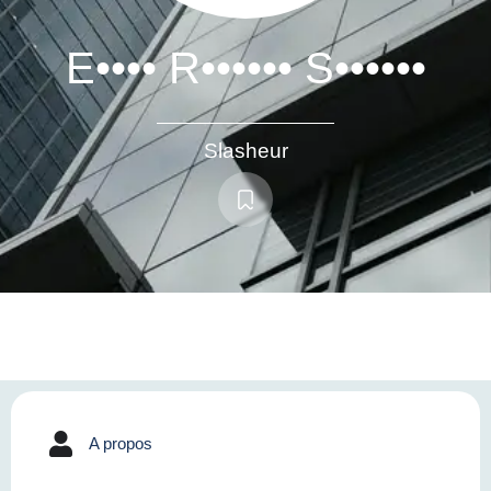
E•••• R•••••• S••••••
Slasheur
A propos