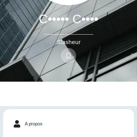
C••••• C••••
Slasheur
A propos