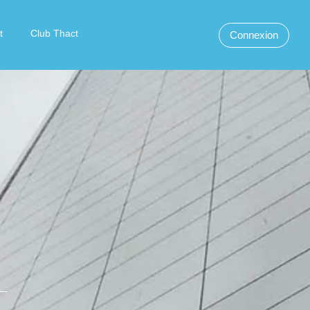
t
Club Thact
Connexion