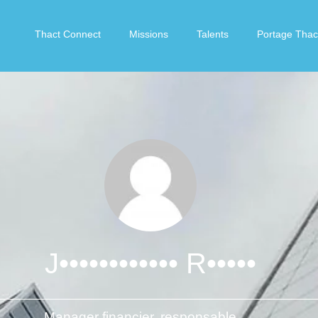
Thact Connect
Missions
Talents
Portage Thac
J•••••••••••• R•••••
Manager financier, responsable comptable, business analyst, auditeur