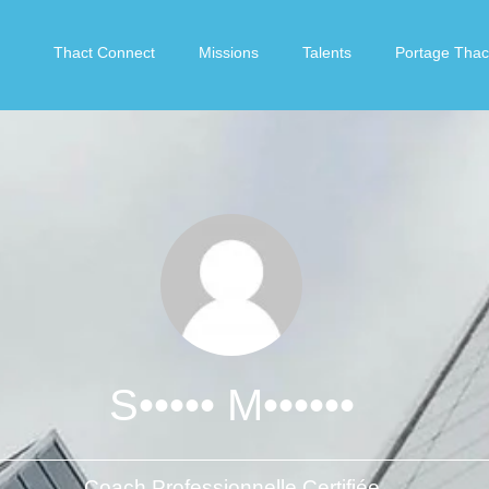
Thact Connect
Missions
Talents
Portage Thac
S••••• M••••••
Coach Professionnelle Certifiée