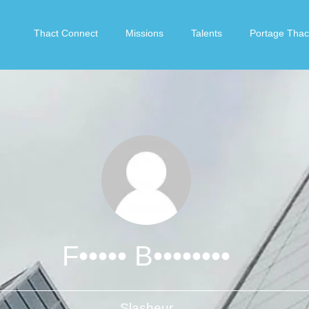
Thact Connect
Missions
Talents
Portage Thac
F••••• B••••••••
Slasheur