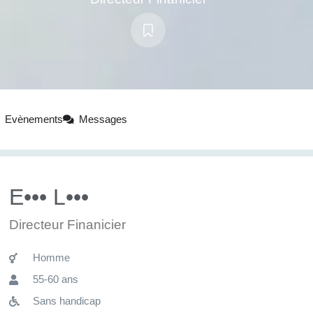
Evènements
Messages
E••• L•••
Directeur Finanicier
Homme
55-60 ans
Sans handicap