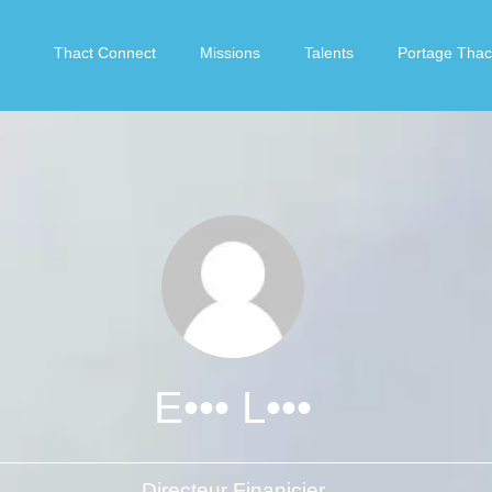
Thact Connect
Missions
Talents
Portage Thac
E••• L•••
Directeur Finanicier