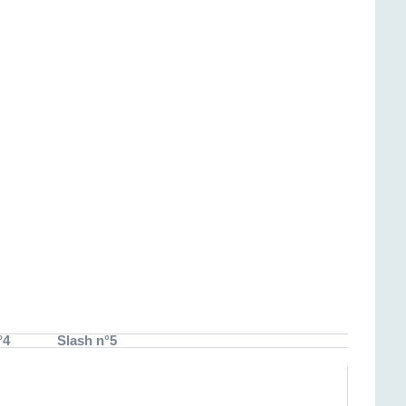
°4
Slash n°5