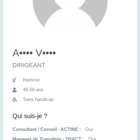
A•••• V••••
DIRIGEANT
Homme
45-50 ans
Sans handicap
Qui suis-je ?
Consultant / Conseil - ACTINE :
Oui
Manager de Transition - THACT :
Oui