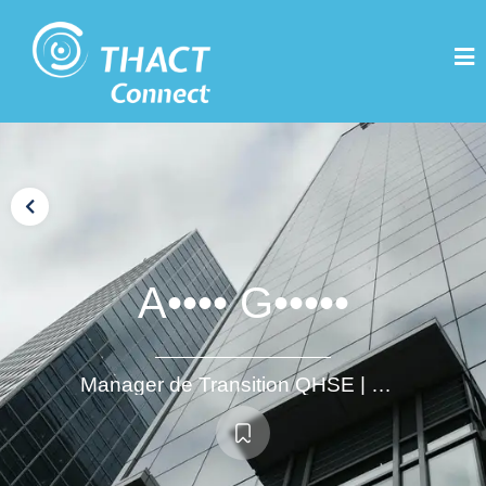
A•••• G•••••
Manager de Transition QHSE | Direction Qualité, Sécurité & Environnement | Gestion de Crise | Transformation Industrielle | Multisites