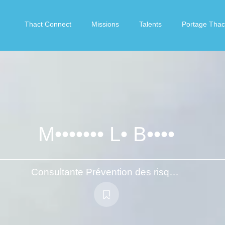
Thact Connect
Missions
Talents
Portage Thac
M••••••• L• B••••
Consultante Prévention des risques / Manager de transition Resp. QSE