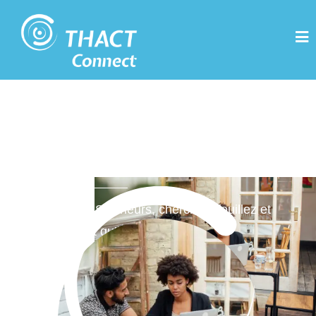
Thact Connect : Les
Slasheurs
Découvrez nos Slasheurs, cherchez, fouillez et
trouvez le talent qu’il vous faut.