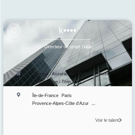
k••••
Directeur de projet Data
Banque / Assurance
Études / conseils
Informatique / Télécoms
Île-de-France
Paris
Provence-Alpes-Côte d'Azur
...
Voir le talent