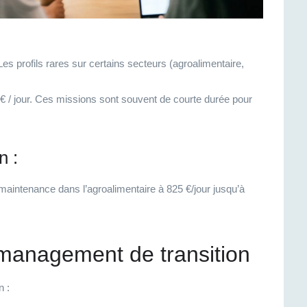
 Les profils rares sur certains secteurs (agroalimentaire,
0 € / jour. Ces missions sont souvent de courte durée pour
n :
mainten
an
ce dans l’agro
alimentaire
à 825 €/jour jusqu’à
du management de transition
n :