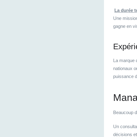
La durée t
Une mission
gagne en vis
Expéri
La marque d
nationaux on
puissance d
Manag
Beaucoup de
Un consulta
décisions e