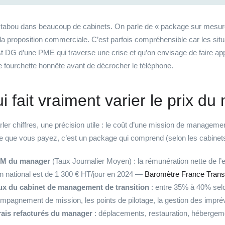
t tabou dans beaucoup de cabinets. On parle de « package sur mesure »
 la proposition commerciale. C’est parfois compréhensible car les sit
t DG d’une PME qui traverse une crise et qu’on envisage de faire appe
e fourchette honnête avant de décrocher le téléphone.
i fait vraiment varier le prix 
ler chiffres, une précision utile : le coût d’une mission de management
 que vous payez, c’est un package qui comprend (selon les cabinets
JM du manager
(Taux Journalier Moyen) : la rémunération nette de l’
 national est de 1 300 € HT/jour en 2024 —
Baromètre France Transi
ux du cabinet de management de transition
: entre 35% à 40% selon
ompagnement de mission, les points de pilotage, la gestion des impré
rais refacturés du manager
: déplacements, restauration, hébergem