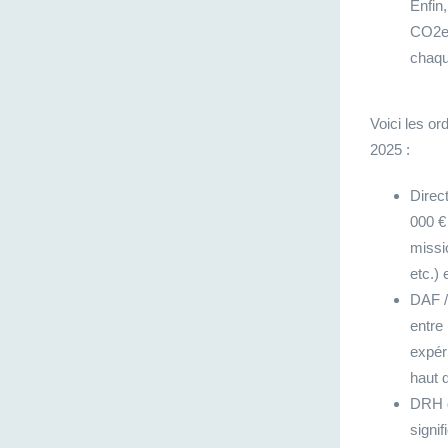
Enfin
CO2e 
chaqu
Voici les o
2025 :
Direc
000 € 
missi
etc.) 
DAF / 
entre 
expér
haut d
DRH de
signi