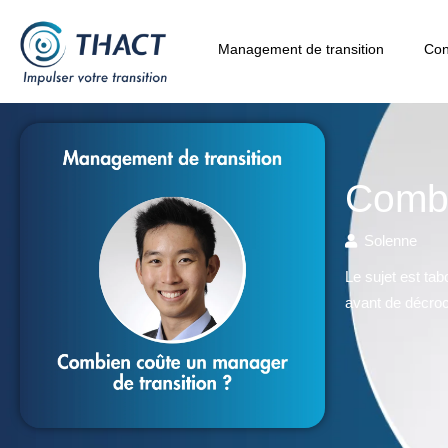
Management de transition
Con
Combi
Solenne
Le sujet est ta
avant de décroc