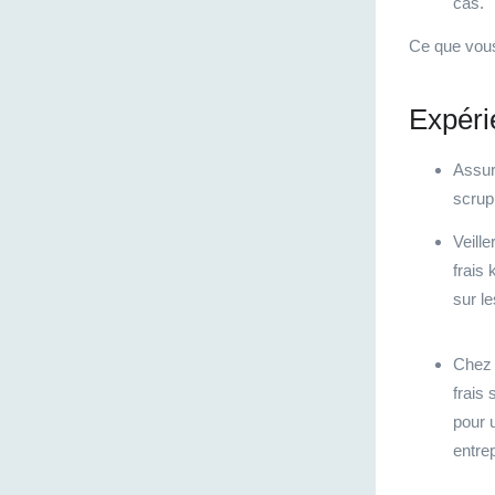
cas.
Ce que vous
Expéri
Assur
scrup
Veill
frais
sur l
Chez 
frais
pour 
entre