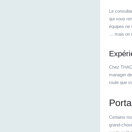
Le consultan
qui vous re
équipes ne s
… mais on n
Expéri
Chez
THA
manager de 
route que v
Porta
Certains man
grand-chose 