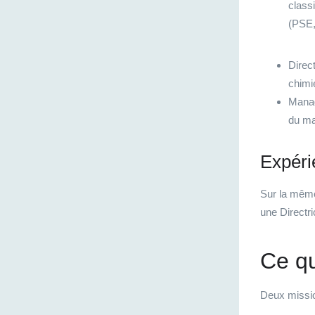
class
(PSE,
Direct
chimi
Manag
du ma
Expéri
Sur la même
une Directr
Ce qu
Deux missio