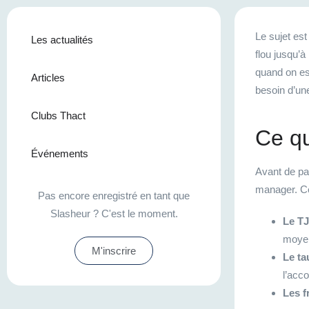
Le sujet es
Les actualités
flou jusqu’à
quand on es
Articles
besoin d’un
Clubs Thact
Ce qu
Événements
Avant de par
manager. Ce
Pas encore enregistré en tant que
Slasheur ? C'est le moment.
Le T
moyen
M'inscrire
Le ta
l’acc
Les f