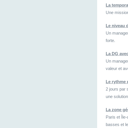
La tempora
Une mission
Le niveau 
Un manager q
forte.
La DG avec
Un manager 
valeur et a
Le rythme 
2 jours par
une solutio
La zone g
Paris et Île
basses et l