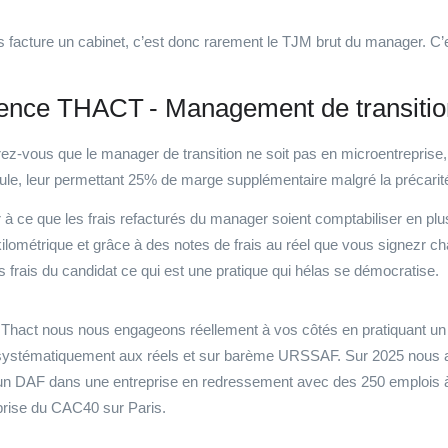
 facture un cabinet, c’est donc rarement le TJM brut du manager. C’es
ence THACT - Management de transitio
ez-
vous que le manager de transition ne soit pas en microentreprise
ule, leur permettant 25% de marge supplémentaire malgré la précarité
er à ce que les frais refacturés du manager soient comptabiliser en 
 kilométrique et grâce à des notes de frais au réel que vous signe
z
r
cha
es frais du candidat ce qui est une pratique qui hélas se démocratise.
Thact nous nous engageons réellement à vos côtés en pratiquant un
 systématiquement aux réels et sur barème URSSAF. Sur 2025 nous av
un DAF dans une entreprise en redressement avec
des
250 emplois à
prise du CAC40 sur Paris.