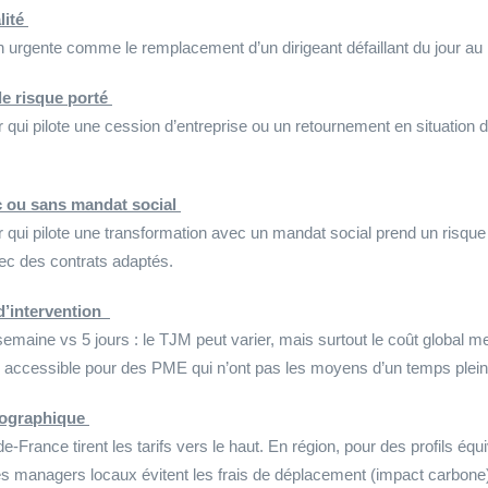
lité
 urgente comme le remplacement d’un dirigeant défaillant du jour au 
de risque porté
ui pilote une cession d’entreprise ou un retournement en situation de
 ou sans mandat social
qui pilote une transformation avec un mandat social prend un risque j
vec des contrats adaptés.
d’intervention
 semaine vs 5 jours : le TJM peut varier, mais surtout le coût globa
n accessible pour des PME qui n’ont pas les moyens d’un temps plein
éographique
-de-France tirent les tarifs vers le haut. En région, pour des profils é
es managers locaux évitent les frais de déplacement (impact carbone