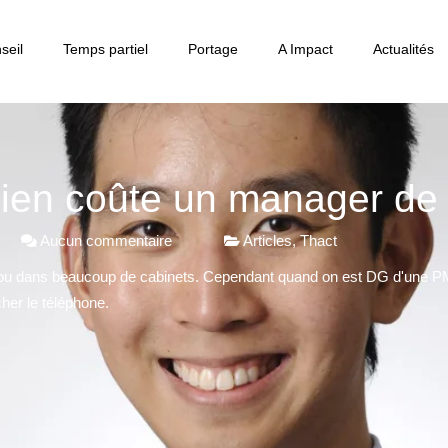
seil
Temps partiel
Portage
A Impact
Actualités
en coûte un manager de t
Aucun commentaire
Articles
,
Thact
bou dans beaucoup de cabinets. Cependant quand on est DG d'une PME
her le téléphone.