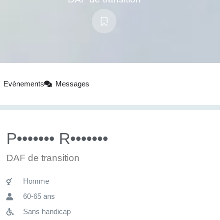
Evènements
Messages
P••••••• R•••••••
DAF de transition
Homme
60-65 ans
Sans handicap