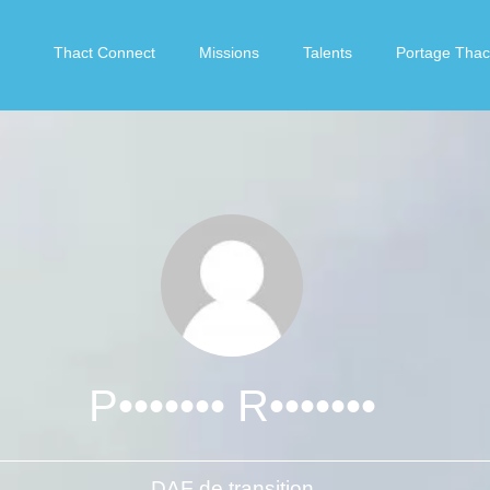
Thact Connect
Missions
Talents
Portage Thac
P••••••• R•••••••
DAF de transition