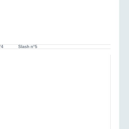
°4
Slash n°5