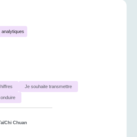
analytiques
hiffres
Je souhaite transmettre
 conduire
 TaïChi Chuan