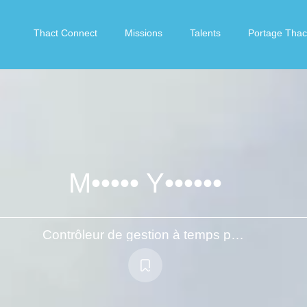
Thact Connect
Missions
Talents
Portage Thac
M••••• Y••••••
Contrôleur de gestion à temps partagé