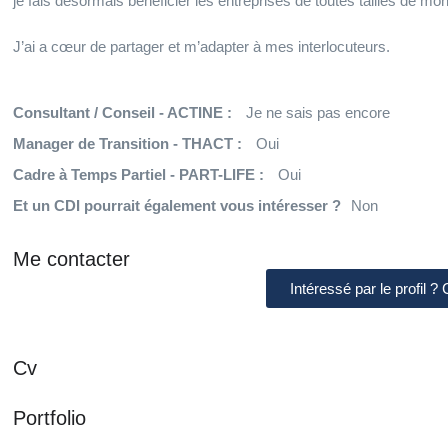
je fais désormais bénéficier les entreprises de toutes tailles de mo
J’ai a cœur de partager et m’adapter à mes interlocuteurs.
Consultant / Conseil - ACTINE :
Je ne sais pas encore
Manager de Transition - THACT :
Oui
Cadre à Temps Partiel - PART-LIFE :
Oui
Et un CDI pourrait également vous intéresser ?
Non
Me contacter
Intéressé par le profil ?
Cv
Portfolio