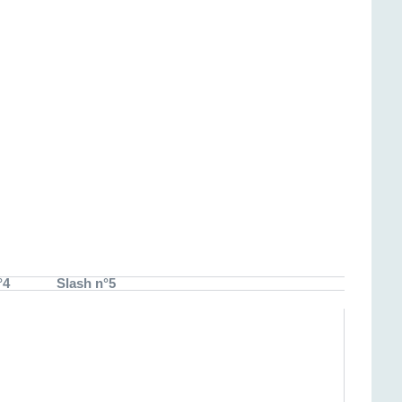
°4
Slash n°5