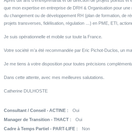
Après dix ans d’entreprenariat et de direction de projets pointus et 
que mon expertise en entreprise de DRH & Organisation pour une
du changement ou de développement RH (plan de formation, de rému
projets transverses, fidélisation, régulation …) en PME, ETI, actionnar
Je suis opérationnelle et mobile sur toute la France.
Votre société m’a été recommandée par Eric Pichot-Duclos, un man
Je me tiens à votre disposition pour toutes précisions complémenta
Dans cette attente, avec mes meilleures salutations.
Catherine DULHOSTE
Consultant / Conseil - ACTINE :
Oui
Manager de Transition - THACT :
Oui
Cadre à Temps Partiel - PART-LIFE :
Non