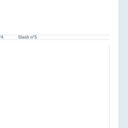
°4
Slash n°5