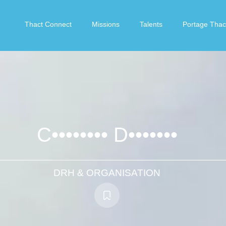
Thact Connect
Missions
Talents
Portage Thac
C•••••••• D•••••••
DRH & ORGANISATION