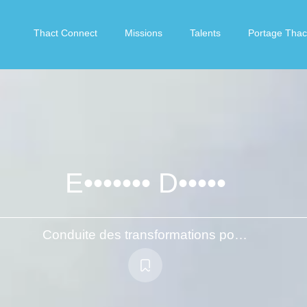
Thact Connect
Missions
Talents
Portage Thac
E••••••• D•••••
Conduite des transformations pour accroître la durabilité d'une organisation