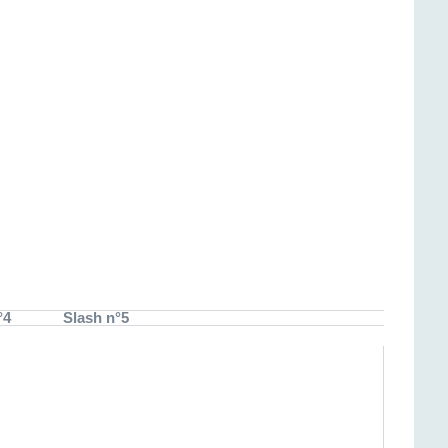
°4
Slash n°5