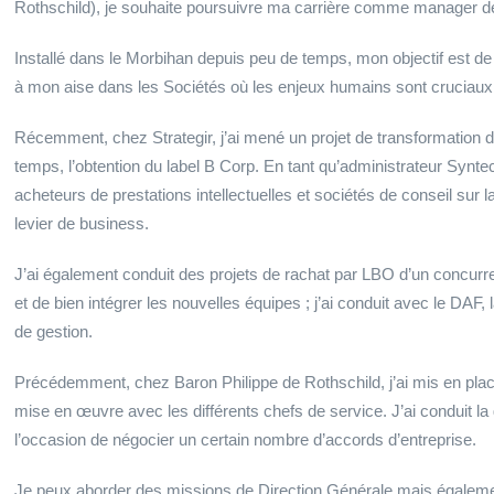
Rothschild), je souhaite poursuivre ma carrière comme manager de 
Installé dans le Morbihan depuis peu de temps, mon objectif est d
à mon aise dans les Sociétés où les enjeux humains sont cruciaux
Récemment, chez Strategir, j’ai mené un projet de transformation 
temps, l’obtention du label B Corp. En tant qu’administrateur Synte
acheteurs de prestations intellectuelles et sociétés de conseil su
levier de business.
J’ai également conduit des projets de rachat par LBO d’un concurre
et de bien intégrer les nouvelles équipes ; j’ai conduit avec le DAF,
de gestion.
Précédemment, chez Baron Philippe de Rothschild, j’ai mis en pl
mise en œuvre avec les différents chefs de service. J’ai conduit la
l’occasion de négocier un certain nombre d’accords d’entreprise.
Je peux aborder des missions de Direction Générale mais égaleme