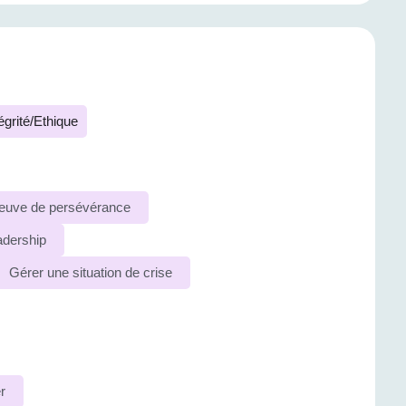
égrité/Ethique
reuve de persévérance
adership
Gérer une situation de crise
r