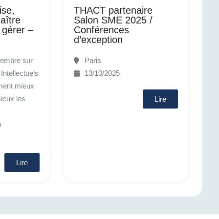
ise,
THACT partenaire
aître
Salon SME 2025 /
 gérer –
Conférences
d’exception
embre sur
Paris
Intellectuels
13/10/2025
ment mieux
ieux les
Lire
n
Lire