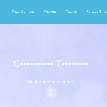
Thact Connect
Missions
Talents
Portage Thac
C•••••••••• T••••••••
Slasheur en puissance