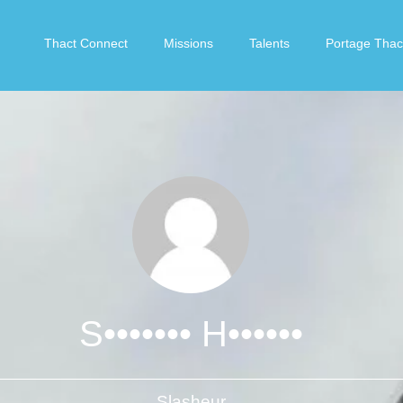
Thact Connect
Missions
Talents
Portage Thac
S••••••• H••••••
Slasheur