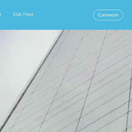
t
Club Thact
Connexion