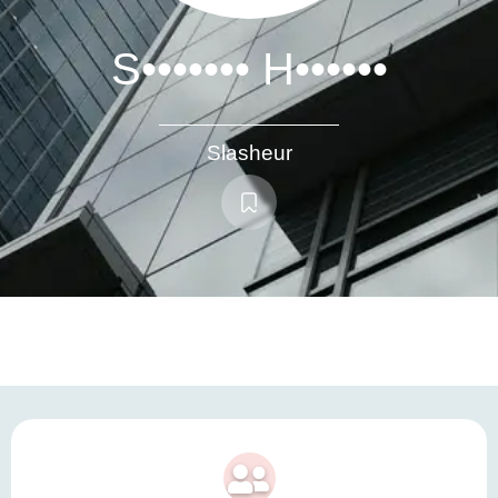
S••••••• H••••••
Slasheur