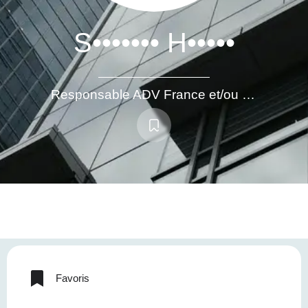
S••••••• H•••••
Responsable ADV France et/ou export
Favoris