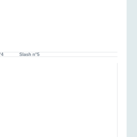
°4
Slash n°5