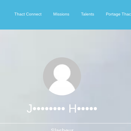
Thact Connect
Missions
Talents
Portage Thac
J•••••••• H•••••
Slasheur