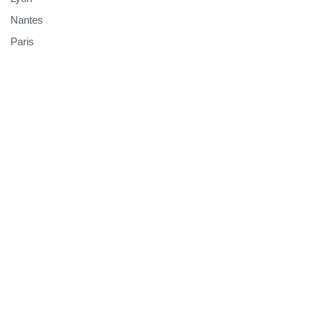
Nantes
Paris
THACT Connect
Découvrir THACT Connect
Connexion
Missions
Slasheurs
Clubs Thact
No Result
Website Carbon
Les valeurs THACT