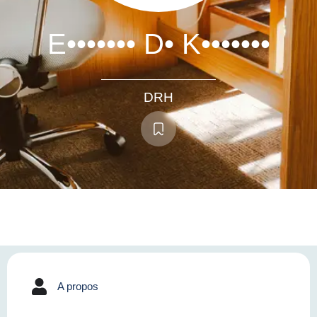
E••••••• D• K•••••••
DRH
A propos