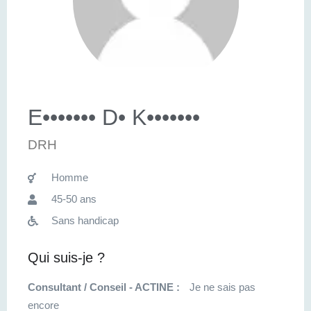
E••••••• D• K•••••••
DRH
Homme
45-50 ans
Sans handicap
Qui suis-je ?
Consultant / Conseil - ACTINE :
Je ne sais pas
encore