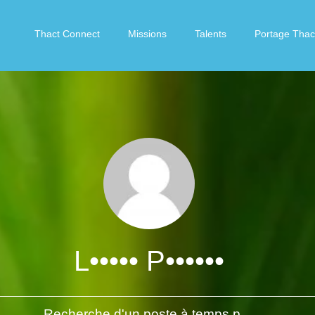
Thact Connect
Missions
Talents
Portage Thac
L••••• P••••••
Recherche d'un poste à temps partiel à Nantes