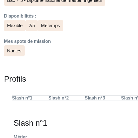
Bac + 5 - Diplôme national de master, Ingénieur
Disponibilités :
Flexible
2/5
Mi-temps
Mes spots de mission
Nantes
Profils
Slash n°1
Slash n°2
Slash n°3
Slash n
Slash n°1
Métier