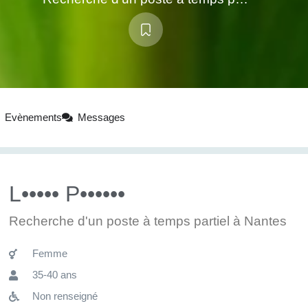
Evènements
Messages
L••••• P••••••
Recherche d'un poste à temps partiel à Nantes
Femme
35-40 ans
Non renseigné