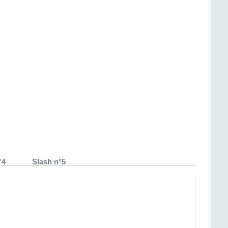
°4
Slash n°5