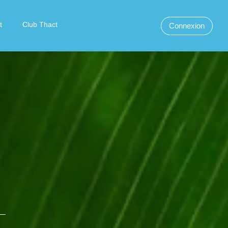
t
Club Thact
Connexion