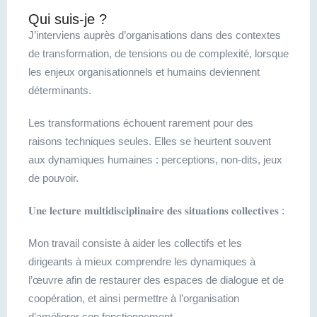
Qui suis-je ?
J’interviens auprès d’organisations dans des contextes
de transformation, de tensions ou de complexité, lorsque
les enjeux organisationnels et humains deviennent
déterminants.
Les transformations échouent rarement pour des
raisons techniques seules. Elles se heurtent souvent
aux dynamiques humaines : perceptions, non-dits, jeux
de pouvoir.
𝐔𝐧𝐞 𝐥𝐞𝐜𝐭𝐮𝐫𝐞 𝐦𝐮𝐥𝐭𝐢𝐝𝐢𝐬𝐜𝐢𝐩𝐥𝐢𝐧𝐚𝐢𝐫𝐞 𝐝𝐞𝐬 𝐬𝐢𝐭𝐮𝐚𝐭𝐢𝐨𝐧𝐬 𝐜𝐨𝐥𝐥𝐞𝐜𝐭𝐢𝐯𝐞𝐬 :
Mon travail consiste à aider les collectifs et les
dirigeants à mieux comprendre les dynamiques à
l’œuvre afin de restaurer des espaces de dialogue et de
coopération, et ainsi permettre à l’organisation
d’améliorer son fonctionnement.