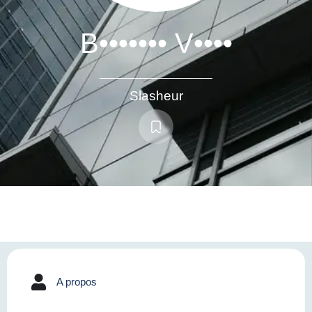
B••••••• V••••
Slasheur
A propos