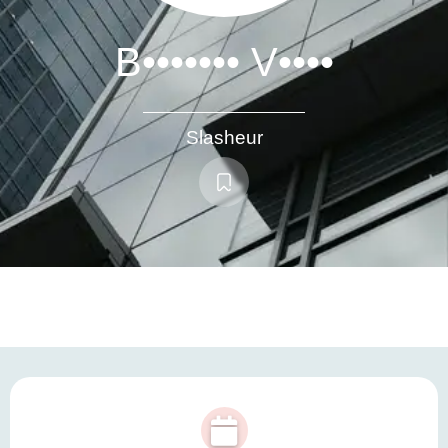
B••••••• V••••
Slasheur