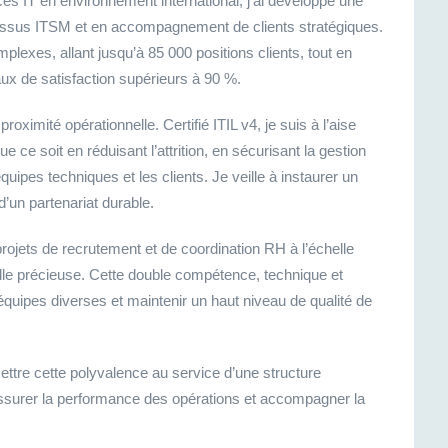
es IT en environnement international, j’ai développé une
ocessus ITSM et en accompagnement de clients stratégiques.
lexes, allant jusqu’à 85 000 positions clients, tout en
aux de satisfaction supérieurs à 90 %.
roximité opérationnelle. Certifié ITIL v4, je suis à l’aise
 ce soit en réduisant l’attrition, en sécurisant la gestion
quipes techniques et les clients. Je veille à instaurer un
d’un partenariat durable.
rojets de recrutement et de coordination RH à l’échelle
lle précieuse. Cette double compétence, technique et
équipes diverses et maintenir un haut niveau de qualité de
ettre cette polyvalence au service d’une structure
t, assurer la performance des opérations et accompagner la