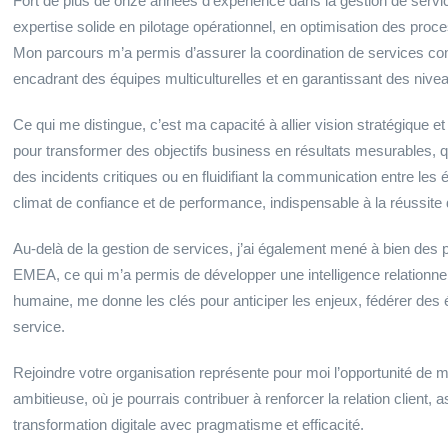
Fort de plus de onze années d’expérience dans la gestion de servic
expertise solide en pilotage opérationnel, en optimisation des pr
Mon parcours m’a permis d’assurer la coordination de services comp
encadrant des équipes multiculturelles et en garantissant des nive
Ce qui me distingue, c’est ma capacité à allier vision stratégique et p
pour transformer des objectifs business en résultats mesurables, que
des incidents critiques ou en fluidifiant la communication entre les é
climat de confiance et de performance, indispensable à la réussite 
Au-delà de la gestion de services, j’ai également mené à bien des p
EMEA, ce qui m’a permis de développer une intelligence relationne
humaine, me donne les clés pour anticiper les enjeux, fédérer des 
service.
Rejoindre votre organisation représente pour moi l’opportunité de m
ambitieuse, où je pourrais contribuer à renforcer la relation clien
transformation digitale avec pragmatisme et efficacité.