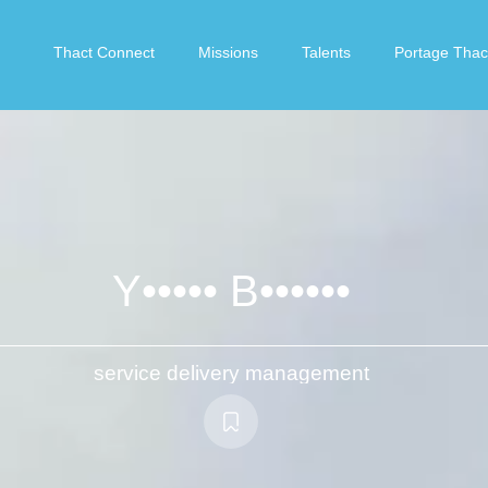
Thact Connect
Missions
Talents
Portage Thac
Y••••• B••••••
service delivery management