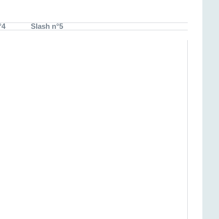
°4
Slash n°5