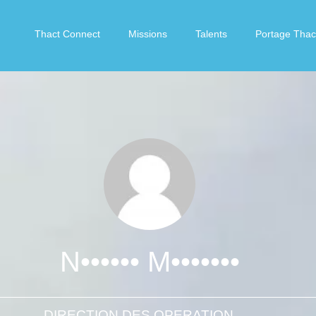
Thact Connect
Missions
Talents
Portage Thac
N•••••• M•••••••
DIRECTION DES OPERATIONS / DIRECTION D'USINE