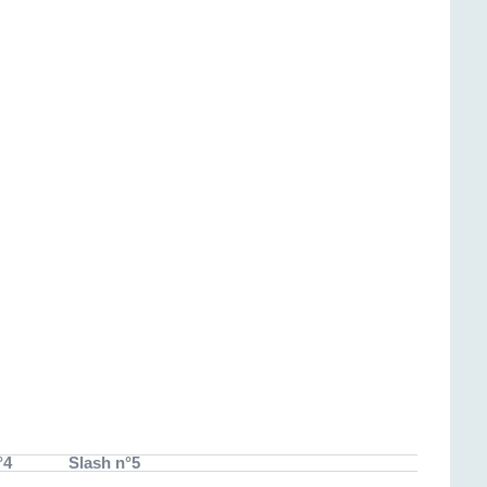
°4
Slash n°5