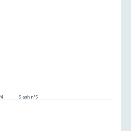
°4
Slash n°5