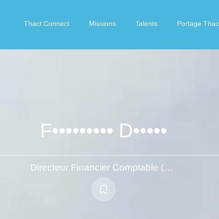
Thact Connect
Missions
Talents
Portage Thac
F••••••••• D•••••
Directeur Financier Comptable (avec dimension projets)