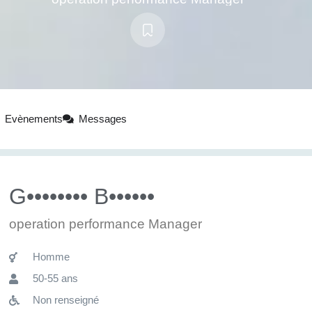
Evènements
Messages
G•••••••• B••••••
operation performance Manager
Homme
50-55 ans
Non renseigné