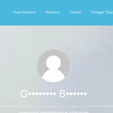
Thact Connect
Missions
Talents
Portage Thac
G•••••••• B••••••
operation performance Manager