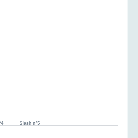
°4
Slash n°5