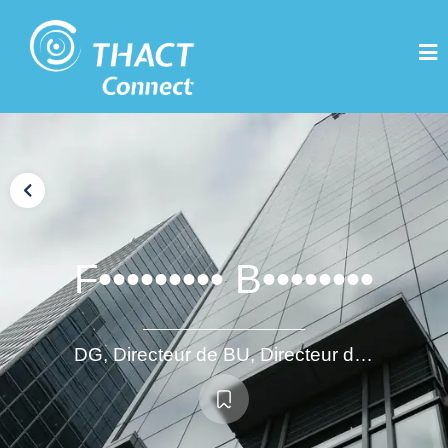
F••••••••• B••••••••
DG, Directeur de BU, Directeur du Développement, fusion acquisition, structuration d'activité : langue de travail Anglais