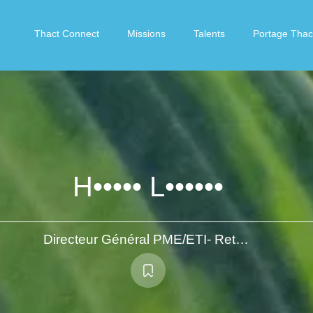
Thact Connect
Missions
Talents
Portage Thac
H••••• L••••••
Directeur Général PME/ETI- Retournement & accélération - Produits Grande Consommation - 20 années sous LBO