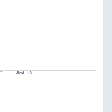
°4
Slash n°5