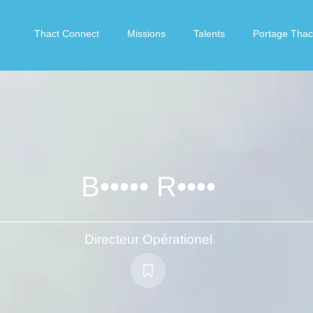
Thact Connect
Missions
Talents
Portage Thac
B••••• R••••
Directeur Opérationel