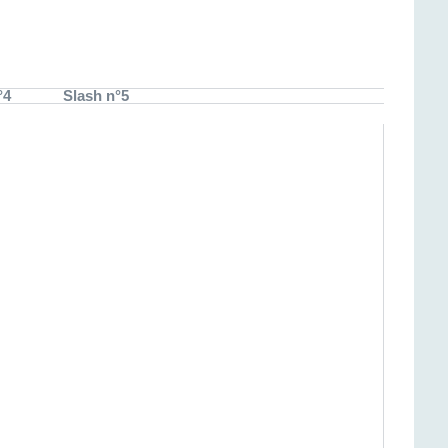
°4
Slash n°5