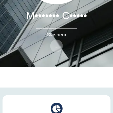
M••••••• C•••••
Slasheur