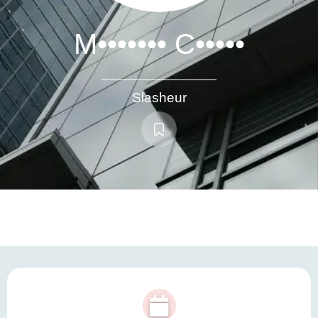
M••••••• C•••••
Slasheur