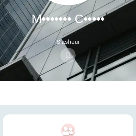
M••••••• C•••••
Slasheur