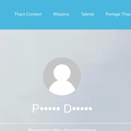
Thact Connect
Missions
Talents
Portage Thac
P••••• D•••••
Responsable d’exploitation