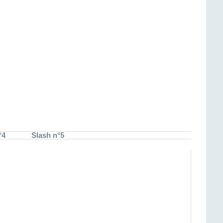
°4
Slash n°5