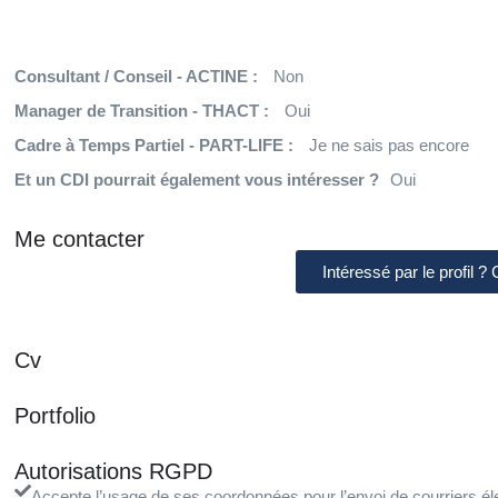
Consultant / Conseil - ACTINE :
Non
Manager de Transition - THACT :
Oui
Cadre à Temps Partiel - PART-LIFE :
Je ne sais pas encore
Et un CDI pourrait également vous intéresser ?
Oui
Me contacter
Intéressé par le profil ?
Cv
Portfolio
Autorisations RGPD
Accepte l’usage de ses coordonnées pour l’envoi de courriers éle